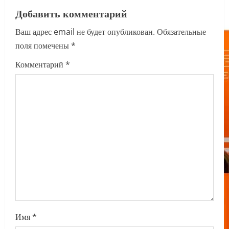
v
Добавить комментарий
i
Ваш адрес email не будет опубликован.
Обязательные
поля помечены
*
g
Комментарий
*
a
t
i
o
n
Имя
*