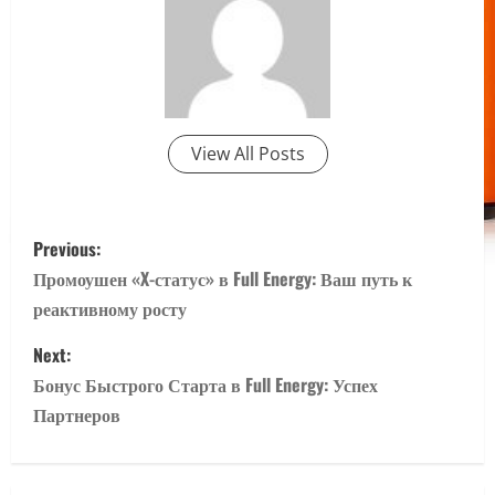
View All Posts
P
Previous:
o
Промоушен «X-статус» в Full Energy: Ваш путь к
реактивному росту
s
Next:
t
Бонус Быстрого Старта в Full Energy: Успех
n
Партнеров
a