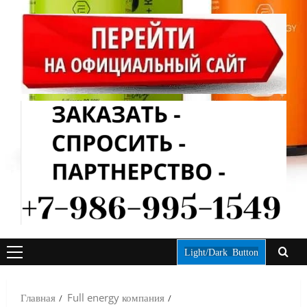
Light/Dark Button
ОСНОВНОЕ
МЕНЮ
Главная
Full energy компания