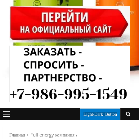
Light/Dark Button
ОСНОВНОЕ
МЕНЮ
Главная
Full energy компания