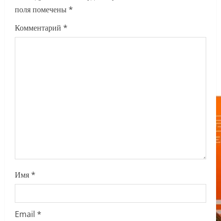
поля помечены
*
g
Комментарий
*
a
t
i
o
n
Имя
*
Email
*