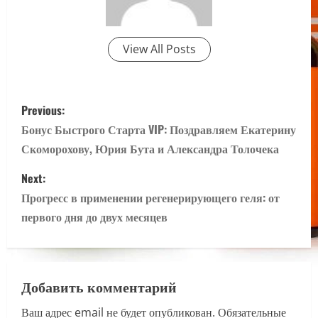
View All Posts
P
Previous:
o
Бонус Быстрого Старта VIP: Поздравляем Екатерину
Скоморохову, Юрия Бута и Александра Толочека
s
Next:
t
Прогресс в применении регенерирующего геля: от
n
первого дня до двух месяцев
a
v
Добавить комментарий
i
Ваш адрес email не будет опубликован.
Обязательные