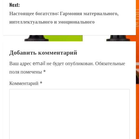
Next:
t
Настоящее богатство: Гармония материального,
n
интеллектуального и эмоционального
a
v
Добавить комментарий
i
Ваш адрес email не будет опубликован.
Обязательные
поля помечены
*
g
Комментарий
*
a
t
i
o