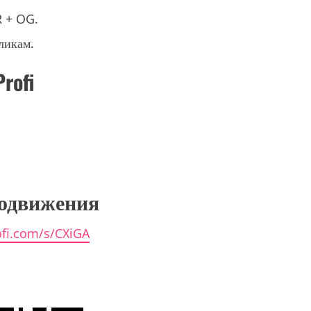
R + OG.
ликам.
rofi
родвижения
ofi.com/s/CXiGA