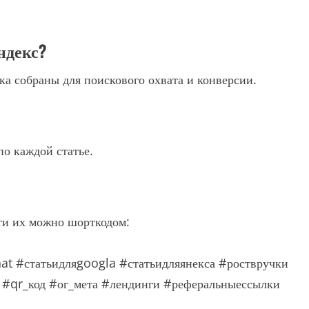
ндекс?
ка собраны для поискового охвата и конверсии.
по каждой статье.
сти их можно шорткодом:
at
#статьидляgoogla
#статьидляянекса
#роствручки
#qr_код
#ог_мета
#лендинги
#реферальныессылки