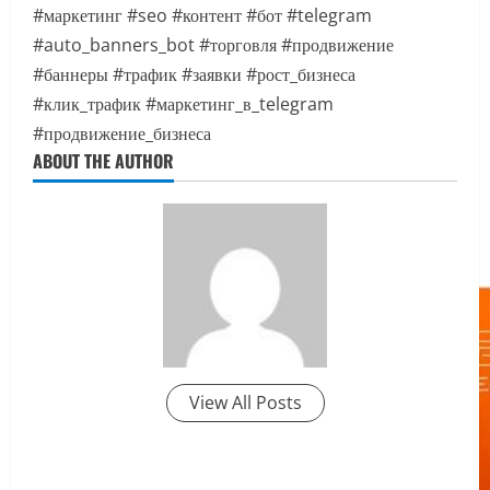
#маркетинг
#seo
#контент
#бот
#telegram
#auto_banners_bot
#торговля
#продвижение
#баннеры
#трафик
#заявки
#рост_бизнеса
#клик_трафик
#маркетинг_в_telegram
#продвижение_бизнеса
ABOUT THE AUTHOR
View All Posts
P