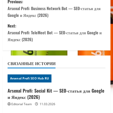
Previous:
o
Arsenal Profi: Business Network Bot — SEO-статья для
Google и Яндекс (2026)
s
Next:
t
Arsenal Profi: TeleMeet Bot — SEO-статья для Google и
n
Яндекс (2026)
a
v
СВЯЗАННЫЕ ИСТОРИИ
i
Arsenal Profi SEO Hub RU
g
Arsenal Profi: Social Kit — SEO-статья для Google
a
и Яндекс (2026)
t
Editorial Team
11.03.2026