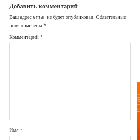
Добавить комментарий
v
Ваш адрес email не будет опубликован.
Обязательные
i
поля помечены
*
g
Комментарий
*
a
t
i
o
n
Имя
*