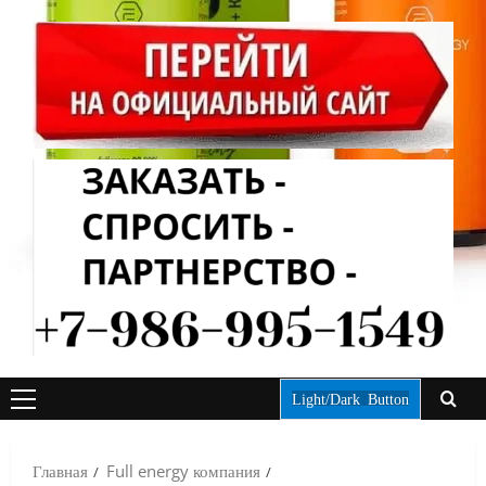
Light/Dark Button
ОСНОВНОЕ
МЕНЮ
Главная
Full energy компания