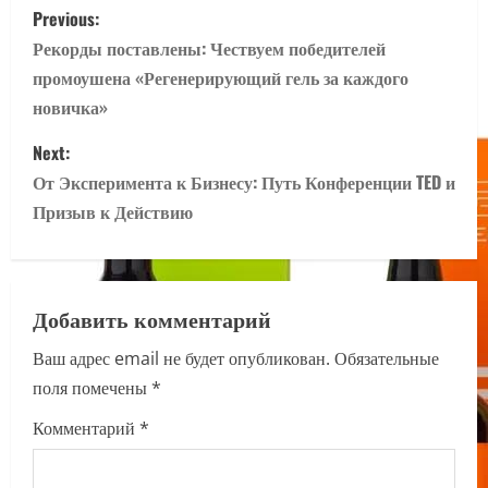
P
Previous:
o
Рекорды поставлены: Чествуем победителей
промоушена «Регенерирующий гель за каждого
s
новичка»
t
Next:
n
От Эксперимента к Бизнесу: Путь Конференции TED и
Призыв к Действию
a
v
Добавить комментарий
i
Ваш адрес email не будет опубликован.
Обязательные
g
поля помечены
*
a
Комментарий
*
t