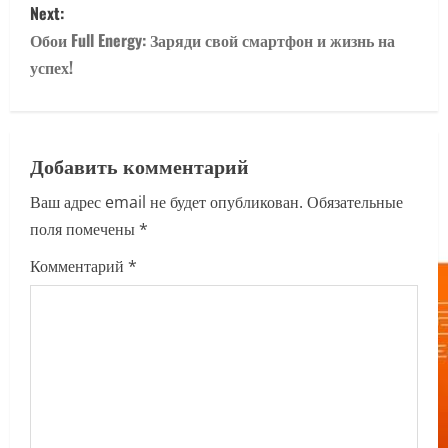
Next:
t
Обои Full Energy: Заряди свой смартфон и жизнь на
n
успех!
a
v
Добавить комментарий
i
Ваш адрес email не будет опубликован.
Обязательные
поля помечены
*
g
Комментарий
*
a
t
i
o