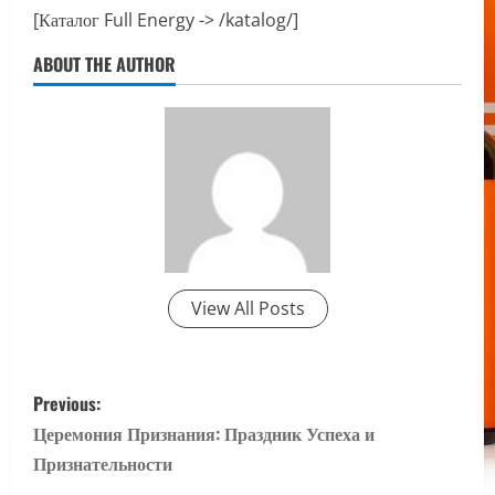
[Каталог Full Energy -> /katalog/]
ABOUT THE AUTHOR
View All Posts
P
Previous:
o
Церемония Признания: Праздник Успеха и
Признательности
s