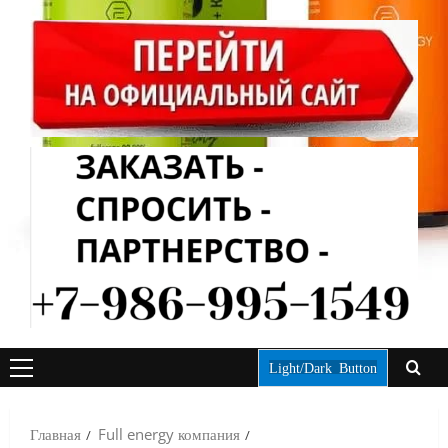
Light/Dark Button
ОСНОВНОЕ
МЕНЮ
Главная
Full energy компания