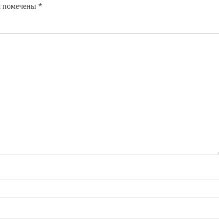
я помечены
*