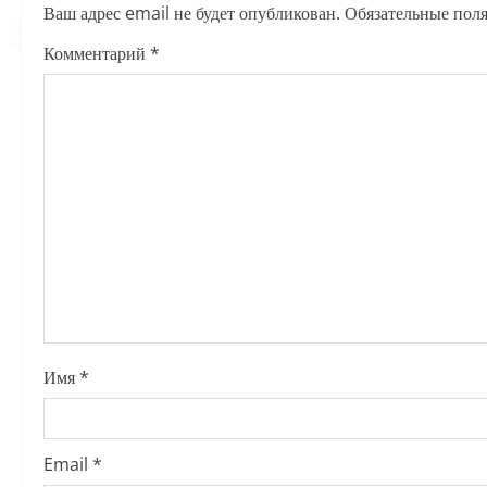
Ваш адрес email не будет опубликован.
Обязательные пол
a
Комментарий
*
v
i
g
a
t
i
o
Имя
*
n
Email
*