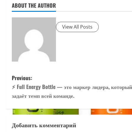
ABOUT THE AUTHOR
View All Posts
P
Previous:
⚡️ Full Energy Bottle — это маркер лидера, который
o
задаёт темп всей команде.
s
t
Добавить комментарий
n