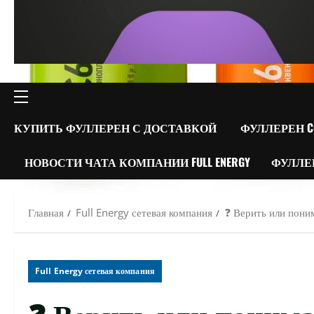
ОСНОВНОЕ
МЕНЮ
КУПИТЬ ФУЛЛЕРЕН С ДОСТАВКОЙ
ФУЛЛЕРЕН C
НОВОСТИ ЧАТА КОМПАНИИ FULL ENERGY
ФУЛЛЕ
Главная
Full Energy сетевая компания
❓ Верить или пони
Full Energy сетевая компания
❓ Верить или понима