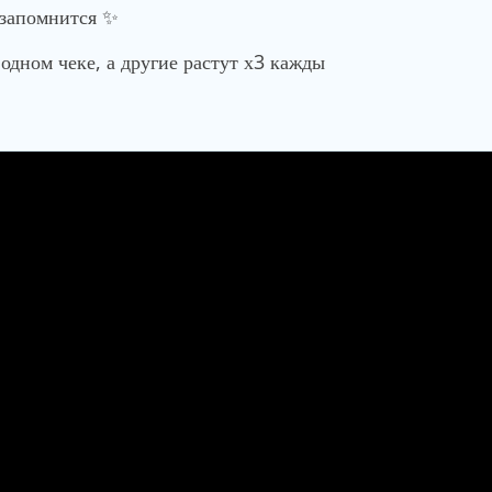
 запомнится ✨
одном чеке, а другие растут х3 кажды