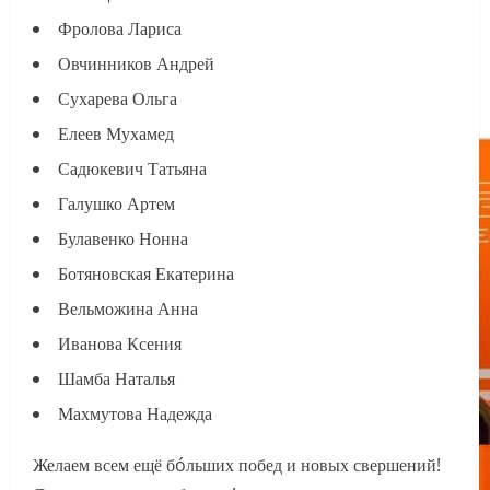
Фролова Лариса
Овчинников Андрей
Сухарева Ольга
Елеев Мухамед
Садюкевич Татьяна
Галушко Артем
Булавенко Нонна
Ботяновская Екатерина
Вельможина Анна
Иванова Ксения
Шамба Наталья
Махмутова Надежда
Желаем всем ещё бóльших побед и новых свершений!