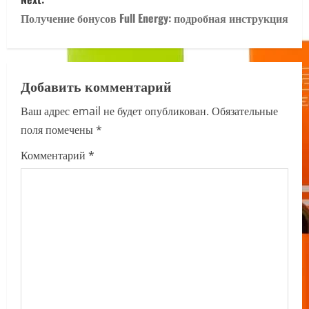
t
Получение бонусов Full Energy: подробная инструкция
n
a
Добавить комментарий
v
Ваш адрес email не будет опубликован.
Обязательные
i
поля помечены
*
g
Комментарий
*
a
t
i
o
n