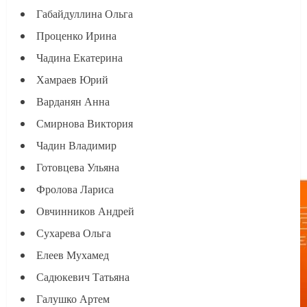
Габайдуллина Ольга
Проценко Ирина
Чадина Екатерина
Хамраев Юрий
Варданян Анна
Смирнова Виктория
Чадин Владимир
Готовцева Ульяна
Фролова Лариса
Овчинников Андрей
Сухарева Ольга
Елеев Мухамед
Садюкевич Татьяна
Галушко Артем