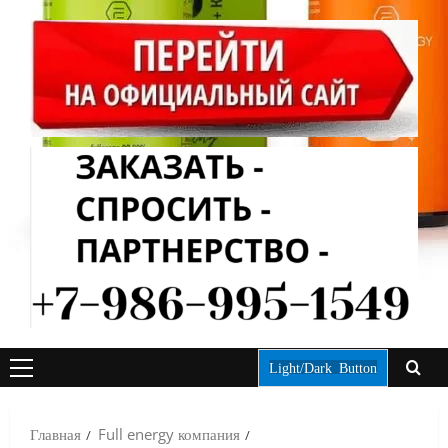
Light/Dark Button
ОСНОВНОЕ
МЕНЮ
Главная
Full energy компания