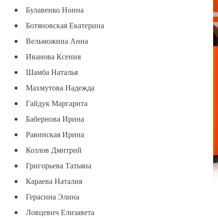
Булавенко Нонна
Ботяновская Екатерина
Вельможина Анна
Иванова Ксения
Шамба Наталья
Махмутова Надежда
Гайдук Маргарита
Бабернова Ирина
Равинская Ирина
Козлов Дмитрий
Григорьева Татьяна
Караева Наталия
Герасина Элина
Ловцевич Елизавета