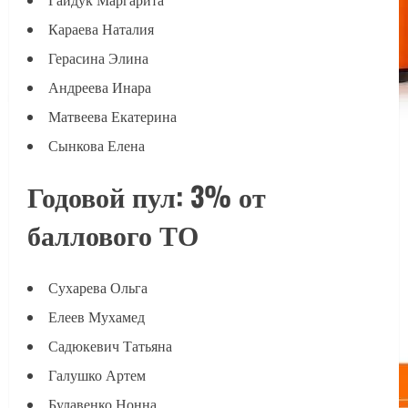
Гайдук Маргарита
Караева Наталия
Герасина Элина
Андреева Инара
Матвеева Екатерина
Сынкова Елена
Годовой пул: 3% от
баллового ТО
Сухарева Ольга
Елеев Мухамед
Садюкевич Татьяна
Галушко Артем
Булавенко Нонна