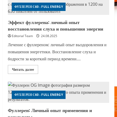
фуллереном
для
ФУЛЛЕРЕН С60 - FULL ENERGY
снижения
веса
Эффект фуллерена: личный опыт
восстановления слуха и повышения энергии
Editorial Team
24.08.2025
Лечение с фуллереном: личный опыт выздоровления и
повышения энергетики. Восстановление слуха и
бодрости за короткий период времени....
Прочитать
Читать далее
больше
о
Эффект
фуллерена:
личный
опыт
восстановления
ФУЛЛЕРЕН С60 - FULL ENERGY
слуха
и
повышения
Фуллерен: Личный опыт применения и
энергии
результаты