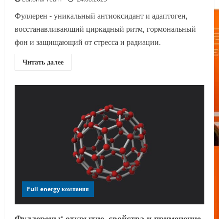
Фуллерен - уникальный антиоксидант и адаптоген,
восстанавливающий циркадный ритм, гормональный
фон и защищающий от стресса и радиации.
Прочитать
Читать далее
больше
о
Фуллерен:
Уникальный
антиоксидант
и
адаптоген
Full energy компания
Фуллерены: открытие, свойства и применение