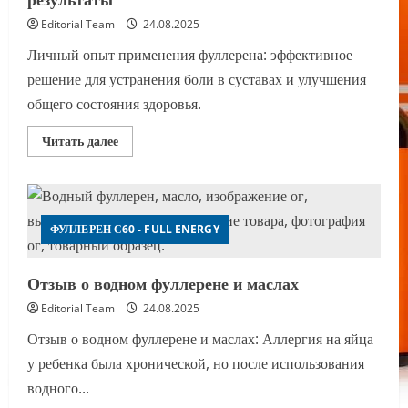
Editorial Team
24.08.2025
Личный опыт применения фуллерена: эффективное
решение для устранения боли в суставах и улучшения
общего состояния здоровья.
Прочитать
Читать далее
больше
о
Фуллерен:
Личный
опыт
применения
и
ФУЛЛЕРЕН С60 - FULL ENERGY
результаты
Отзыв о водном фуллерене и маслах
Editorial Team
24.08.2025
Отзыв о водном фуллерене и маслах: Аллергия на яйца
у ребенка была хронической, но после использования
водного...