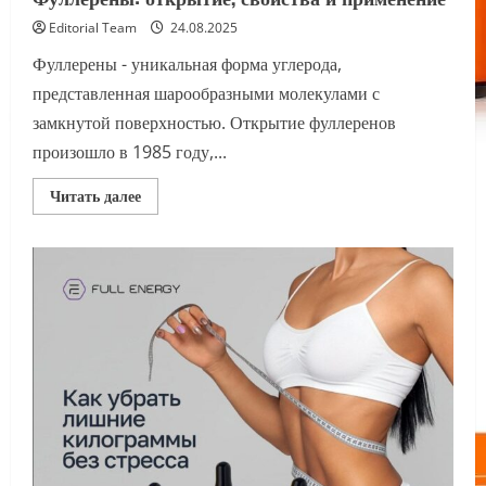
Editorial Team
24.08.2025
Фуллерены - уникальная форма углерода,
представленная шарообразными молекулами с
замкнутой поверхностью. Открытие фуллеренов
произошло в 1985 году,...
Прочитать
Читать далее
больше
о
Фуллерены:
открытие,
свойства
и
применение