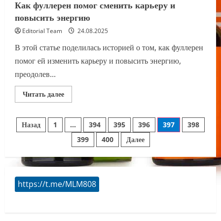
Как фуллерен помог сменить карьеру и
повысить энергию
Editorial Team
24.08.2025
В этой статье поделилась историей о том, как фуллерен
помог ей изменить карьеру и повысить энергию,
преодолев...
Прочитать
Читать далее
больше
о
Как
Пагинация
фуллерен
Назад
1
…
394
395
396
397
398
помог
сменить
399
400
Далее
записей
карьеру
и
повысить
энергию
https://t.me/MLM808