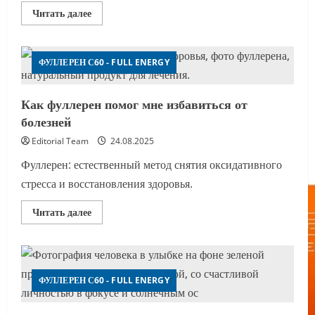
Прочитать
Читать далее
больше
о
Отзыв
о
водном
ФУЛЛЕРЕН С60 - FULL ENERGY
фуллерене
и
маслах
Как фуллерен помог мне избавиться от
болезней
Editorial Team
24.08.2025
Фуллерен: естественный метод снятия оксидативного
стресса и восстановления здоровья.
Прочитать
Читать далее
больше
о
Как
фуллерен
помог
мне
избавиться
ФУЛЛЕРЕН С60 - FULL ENERGY
от
болезней