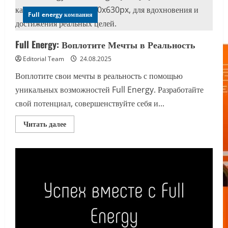
Full energy компания
Full Energy: Воплотите Мечты в Реальность
Editorial Team
24.08.2025
Воплотите свои мечты в реальность с помощью
уникальных возможностей Full Energy. Разработайте
свой потенциал, совершенствуйте себя и...
Прочитать
Читать далее
больше
о
Full
Energy:
Воплотите
Мечты
в
Реальность