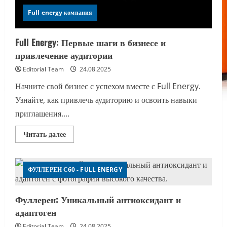
Full energy компания
Full Energy: Первые шаги в бизнесе и
привлечение аудитории
Editorial Team
24.08.2025
Начните свой бизнес с успехом вместе с Full Energy.
Узнайте, как привлечь аудиторию и освоить навыки
приглашения....
Прочитать
Читать далее
больше
о
Full
Energy:
Первые
ФУЛЛЕРЕН С60 - FULL ENERGY
шаги
в
бизнесе
Фуллерен: Уникальный антиоксидант и
и
привлечение
адаптоген
аудитории
Editorial Team
24.08.2025